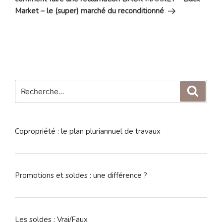
Market – le (super) marché du reconditionné
Recherche
Reche
pour
:
Copropriété : le plan pluriannuel de travaux
Promotions et soldes : une différence ?
Les soldes : Vrai/Faux