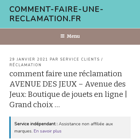
Aller
COMMENT-FAIRE-UNE-
au
RECLAMATION.FR
contenu
principal
Menu
PUBLIÉ
29 JANVIER 2021
PAR
SERVICE CLIENTS /
LE
RÉCLAMATION
comment faire une réclamation
AVENUE DES JEUX – Avenue des
Jeux: Boutique de jouets en ligne |
Grand choix …
Service indépendant :
Assistance non affiliée aux
marques.
En savoir plus