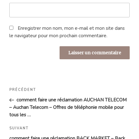
Enregistrer mon nom, mon e-mail et mon site dans
le navigateur pour mon prochain commentaire.
Navigation
Article
PRÉCÉDENT
de
précédent
comment faire une réclamation AUCHAN TELECOM
l’article
– Auchan Telecom – Offres de téléphonie mobile pour
tous les …
Article
SUIVANT
suivant
comment faire une réclamation BACK MARKET – Back