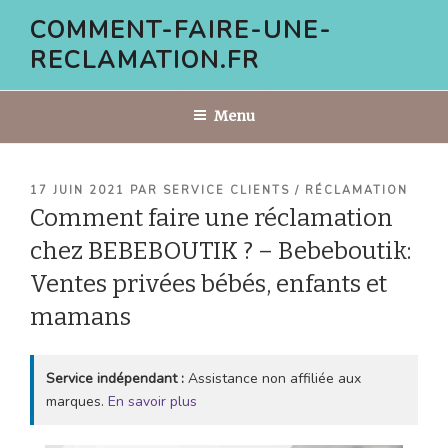
Aller
COMMENT-FAIRE-UNE-
au
RECLAMATION.FR
contenu
principal
Menu
PUBLIÉ
17 JUIN 2021
PAR
SERVICE CLIENTS / RÉCLAMATION
LE
Comment faire une réclamation
chez BEBEBOUTIK ? – Bebeboutik:
Ventes privées bébés, enfants et
mamans
Service indépendant :
Assistance non affiliée aux
marques.
En savoir plus