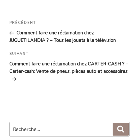
Navigation
Article
PRÉCÉDENT
de
précédent
Comment faire une réclamation chez
l’article
JUGUETILANDIA ? – Tous les jouets à la télévision
Article
SUIVANT
suivant
Comment faire une réclamation chez CARTER-CASH ? –
Carter-cash: Vente de pneus, pièces auto et accessoires
Recherche
Reche
pour