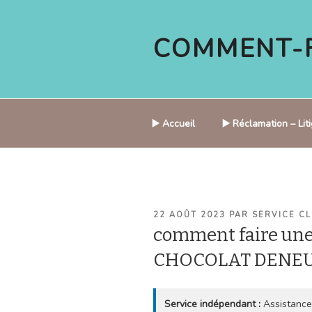
Aller
au
COMMENT-F
contenu
principal
▶️ Accueil
▶️ Réclamation – Li
PUBLIÉ
22 AOÛT 2023
PAR
SERVICE CL
LE
comment faire une
CHOCOLAT DENEU
Service indépendant :
Assistance