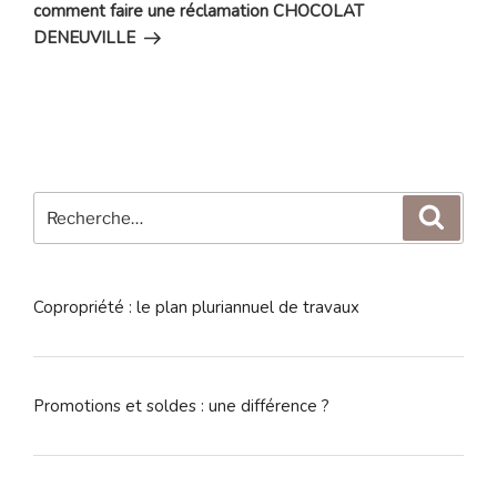
suivant
comment faire une réclamation CHOCOLAT
DENEUVILLE
Recherche
Reche
pour
:
Copropriété : le plan pluriannuel de travaux
Promotions et soldes : une différence ?