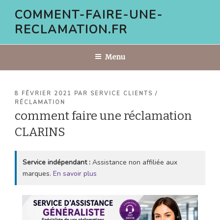
Aller
COMMENT-FAIRE-UNE-
au
RECLAMATION.FR
contenu
principal
Menu
PUBLIÉ
8 FÉVRIER 2021
PAR
SERVICE CLIENTS /
LE
RÉCLAMATION
comment faire une réclamation
CLARINS
Service indépendant :
Assistance non affiliée aux
marques.
En savoir plus