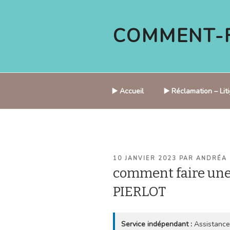
Aller
au
COMMENT-F
contenu
principal
▶️ Accueil
▶️ Réclamation – Li
PUBLIÉ
10 JANVIER 2023
PAR
ANDRÉA
LE
comment faire un
PIERLOT
Service indépendant :
Assistance