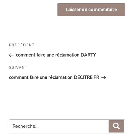
Navigation
Article
PRÉCÉDENT
de
précédent
comment faire une réclamation DARTY
l’article
Article
SUIVANT
suivant
comment faire une réclamation DECITRE.FR
Recherche
Reche
pour