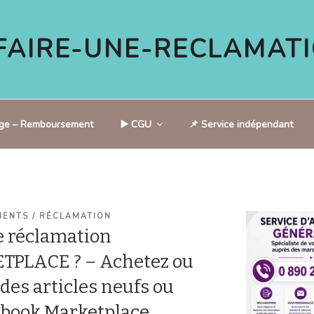
AIRE-UNE-RECLAMATI
tige – Remboursement
▶️ CGU
📌 Service indépendant
IENTS / RÉCLAMATION
 réclamation
PLACE ? – Achetez ou
des articles neufs ou
ebook Marketplace