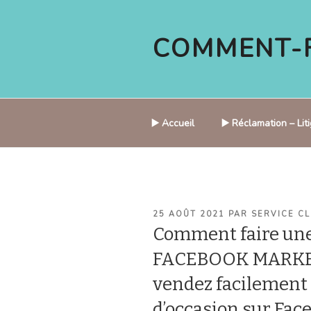
Aller
au
COMMENT-F
contenu
principal
▶️ Accueil
▶️ Réclamation – Li
PUBLIÉ
25 AOÛT 2021
PAR
SERVICE CL
LE
Comment faire une
FACEBOOK MARKET
vendez facilement 
d’occasion sur Fac