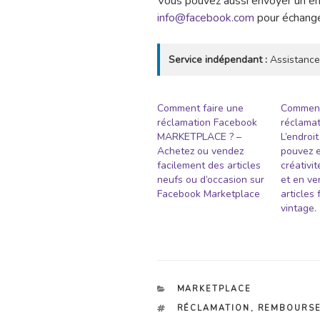
Vous pouvez aussi envoyer un ema
info@facebook.com
pour échanger
Service indépendant :
Assistance
Comment faire une
Comment
réclamation Facebook
réclamat
MARKETPLACE ? –
L’endroi
Achetez ou vendez
pouvez e
facilement des articles
créativi
neufs ou d’occasion sur
et en ve
Facebook Marketplace
articles 
vintage.
CATÉGORIES
MARKETPLACE
ÉTIQUETTES
RÉCLAMATION
,
REMBOURS