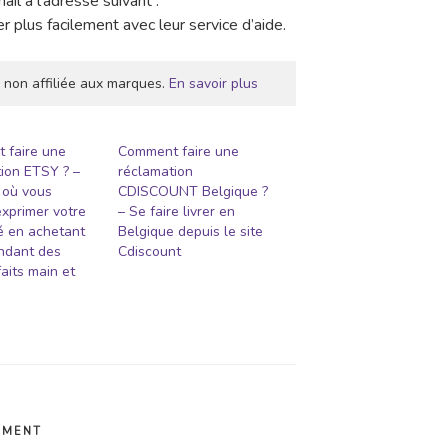
il à l’adresse suivant :
 plus facilement avec leur service d’aide.
 non affiliée aux marques.
En savoir plus
 faire une
Comment faire une
ion ETSY ? –
réclamation
t où vous
CDISCOUNT Belgique ?
xprimer votre
– Se faire livrer en
té en achetant
Belgique depuis le site
ndant des
Cdiscount
faits main et
EMENT