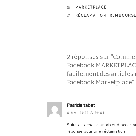
CATÉGORIES
MARKETPLACE
ÉTIQUETTES
RÉCLAMATION
,
REMBOURS
2 réponses sur “Commen
Facebook MARKETPLACE 
facilement des articles
Facebook Marketplace”
Patricia tabet
4 MAI 2022 À 9H41
Suite à l achat d un objet d occasi
réponse pour une réclamation