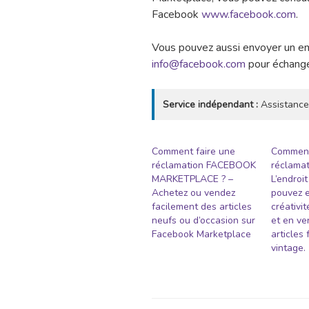
Facebook
www.facebook.com
.
Vous pouvez aussi envoyer un ema
info@facebook.com
pour échanger
Service indépendant :
Assistance
Comment faire une
Comment
réclamation FACEBOOK
réclamat
MARKETPLACE ? –
L’endroi
Achetez ou vendez
pouvez e
facilement des articles
créativi
neufs ou d’occasion sur
et en ve
Facebook Marketplace
articles 
vintage.