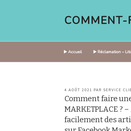
Aller
au
COMMENT-F
contenu
principal
▶️ Accueil
▶️ Réclamation – Li
PUBLIÉ
4 AOÛT 2021
PAR
SERVICE CLI
LE
Comment faire une
MARKETPLACE ? – 
facilement des arti
sur Facebook Mark