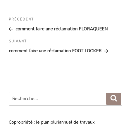
Navigation
Article
PRÉCÉDENT
de
précédent
comment faire une réclamation FLORAQUEEN
l’article
Article
SUIVANT
suivant
comment faire une réclamation FOOT LOCKER
Recherche
Reche
pour
:
Copropriété : le plan pluriannuel de travaux