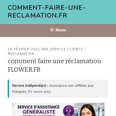
Aller
COMMENT-FAIRE-UNE-
au
RECLAMATION.FR
contenu
principal
Menu
PUBLIÉ
16 FÉVRIER 2021
PAR
SERVICE CLIENTS /
LE
RÉCLAMATION
comment faire une réclamation
FLOWER.FR
Service indépendant :
Assistance non affiliée aux
marques.
En savoir plus