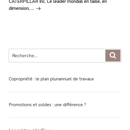
CATERPILLAR Inc. Le leader mondial en taille, en
dimension, …
Recherche
Reche
pour
:
Copropriété : le plan pluriannuel de travaux
Promotions et soldes : une différence ?