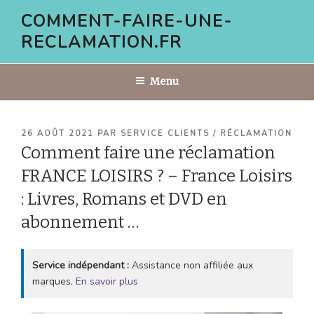
Aller
COMMENT-FAIRE-UNE-
au
RECLAMATION.FR
contenu
principal
Menu
PUBLIÉ
26 AOÛT 2021
PAR
SERVICE CLIENTS / RÉCLAMATION
LE
Comment faire une réclamation
FRANCE LOISIRS ? – France Loisirs
: Livres, Romans et DVD en
abonnement …
Service indépendant :
Assistance non affiliée aux
marques.
En savoir plus