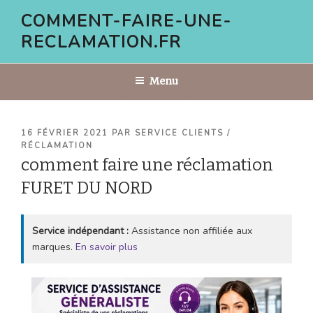
Aller
COMMENT-FAIRE-UNE-
au
RECLAMATION.FR
contenu
principal
Menu
PUBLIÉ
16 FÉVRIER 2021
PAR
SERVICE CLIENTS /
LE
RÉCLAMATION
comment faire une réclamation
FURET DU NORD
Service indépendant :
Assistance non affiliée aux
marques.
En savoir plus