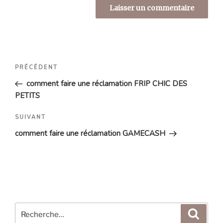
Navigation
Article
PRÉCÉDENT
de
précédent
comment faire une réclamation FRIP CHIC DES
l’article
PETITS
Article
SUIVANT
suivant
comment faire une réclamation GAMECASH
Recherche
Reche
pour