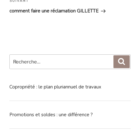
Article
SUIVANT
suivant
comment faire une réclamation GILLETTE
Recherche
Reche
pour
:
Copropriété : le plan pluriannuel de travaux
Promotions et soldes : une différence ?