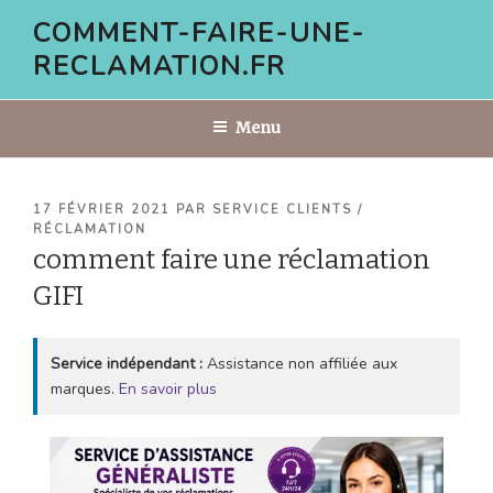
Aller
COMMENT-FAIRE-UNE-
au
RECLAMATION.FR
contenu
principal
Menu
PUBLIÉ
17 FÉVRIER 2021
PAR
SERVICE CLIENTS /
LE
RÉCLAMATION
comment faire une réclamation
GIFI
Service indépendant :
Assistance non affiliée aux
marques.
En savoir plus