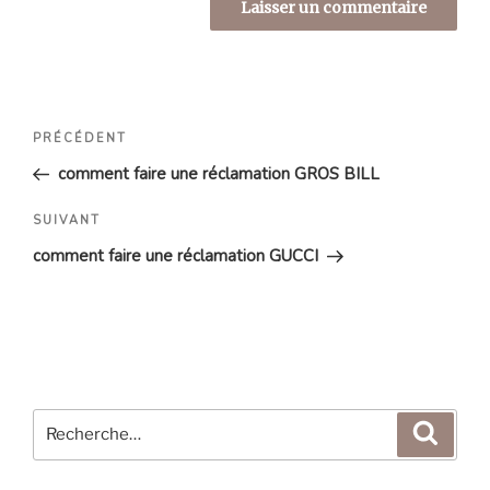
Navigation
Article
PRÉCÉDENT
de
précédent
comment faire une réclamation GROS BILL
l’article
Article
SUIVANT
suivant
comment faire une réclamation GUCCI
Recherche
Reche
pour
: