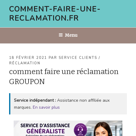
Aller
COMMENT-FAIRE-UNE-
au
RECLAMATION.FR
contenu
principal
Menu
PUBLIÉ
18 FÉVRIER 2021
PAR
SERVICE CLIENTS /
LE
RÉCLAMATION
comment faire une réclamation
GROUPON
Service indépendant :
Assistance non affiliée aux
marques.
En savoir plus