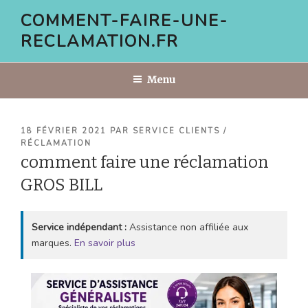
Aller
COMMENT-FAIRE-UNE-
au
RECLAMATION.FR
contenu
principal
Menu
PUBLIÉ
18 FÉVRIER 2021
PAR
SERVICE CLIENTS /
LE
RÉCLAMATION
comment faire une réclamation
GROS BILL
Service indépendant :
Assistance non affiliée aux
marques.
En savoir plus