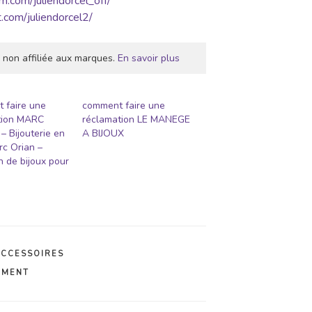
m.com/juliendorcel_off/
.com/juliendorcel2/
 non affiliée aux marques.
En savoir plus
 faire une
comment faire une
tion MARC
réclamation LE MANEGE
– Bijouterie en
A BIJOUX
rc Orian –
n de bijoux pour
ACCESSOIRES
EMENT