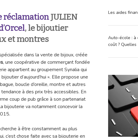
Les aides finan
e réclamation
JULIEN
d’Orcel
, le bijoutier
oux et montres
Auto-école : à 
coût ? Quelles 
 spécialisée dans la vente de bijoux, créée
es
, une coopérative de commerçant fondée
rie appartient au groupement Synalia qui
ijoutier d’aujourd’hui ». Elle propose une
, bague, boucle d’oreille, montre et autres
 tendance à des prix très accessibles. En
orme coup de pub grâce à son partenariat
 la bijouterie va notamment concevoir la
2015.
el cherche à être constamment au plus
i, c’est chose faite avec sa bijouterie en