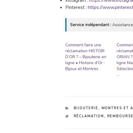
Instagram :
https://www.instagra
Pinterest :
https://www.pinterest
Service indépendant :
Assistance
Comment faire une
Comment
réclamation HISTOIR
réclama
D’OR ? – Bijouterie en
ORIAN ? 
ligne • Histoire d’Or :
ligne Ma
Bijoux et Montres
Sélectio
…
CATÉGORIES
BIJOUTERIE
,
MONTRES ET 
ÉTIQUETTES
RÉCLAMATION
,
REMBOURS