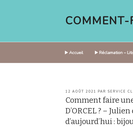
Aller
au
COMMENT-F
contenu
principal
▶️ Accueil
▶️ Réclamation – Li
PUBLIÉ
12 AOÛT 2021
PAR
SERVICE CL
LE
Comment faire une
D’ORCEL ? – Julien d
d’aujourd’hui : bij