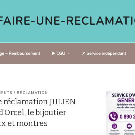
AIRE-UNE-RECLAMATI
tige – Remboursement
▶️ CGU
📌 Service indépendant
IENTS / RÉCLAMATION
 réclamation JULIEN
’Orcel, le bijoutier
oux et montres