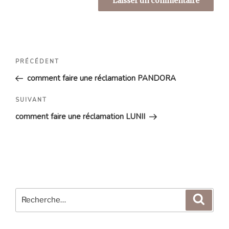
Navigation
Article
PRÉCÉDENT
de
précédent
comment faire une réclamation PANDORA
l’article
Article
SUIVANT
suivant
comment faire une réclamation LUNII
Recherche
Reche
pour
: