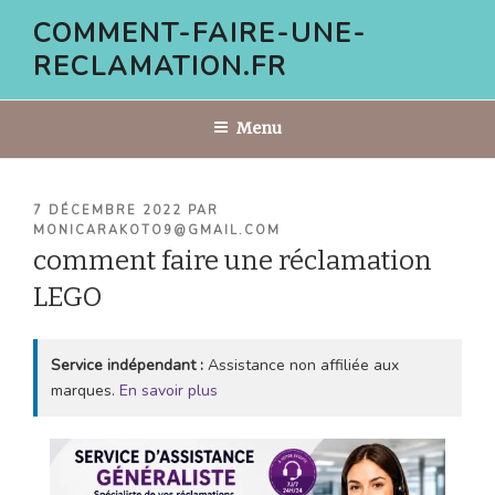
Aller
COMMENT-FAIRE-UNE-
au
RECLAMATION.FR
contenu
principal
Menu
PUBLIÉ
7 DÉCEMBRE 2022
PAR
LE
MONICARAKOTO9@GMAIL.COM
comment faire une réclamation
LEGO
Service indépendant :
Assistance non affiliée aux
marques.
En savoir plus