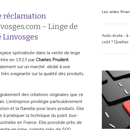
Les aides finan
 réclamation
vosges.com – Linge de
é
Linvosges
Auto-école : à 
coût ? Quelles 
çaise spécialisée dans la vente de linge
créée en 1923 par
Charles Prudent
.
ipalement sur un marché dédié à une
e très exigeante sur la qualité des produits.
gralement des créations originales que ce
ain. L’entreprise privilégie particulièrement
coton et la flanelle pour leurs produits. Elle
 à pratiquer la technique du point Jour-
dustrielle en France. Elle possède près de
 vente en ligne, compte près de 500