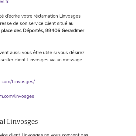
es.fr
.
té d’écrire votre réclamation Linvosges
dresse de son service client situé au :
6 place des Déportés, 88406 Gerardmer
ent aussi vous être utile si vous désirez
seiller client Linvosges via un message
k.com/Linvosges/
m.com/linvosges
ial Linvosges
vice client Linvosges ne vous convient pas,