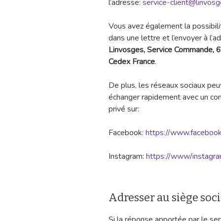
l’adresse:
service-client@linvosg
Vous avez également la possibili
dans une lettre et l’envoyer à l’a
Linvosges, Service Commande, 
Cedex France
.
De plus, les réseaux sociaux peuv
échanger rapidement avec un con
privé sur:
Facebook:
https://www.faceboo
Instagram:
https://www/instagra
Adresser au siège soc
Si la réponse apportée par le ser