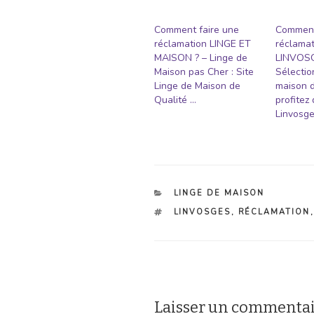
Comment faire une
Comment
réclamation LINGE ET
réclamat
MAISON ? – Linge de
LINVOSG
Maison pas Cher : Site
Sélectio
Linge de Maison de
maison d
Qualité …
profitez 
Linvosge
CATÉGORIES
LINGE DE MAISON
ÉTIQUETTES
LINVOSGES
,
RÉCLAMATION
Laisser un commenta