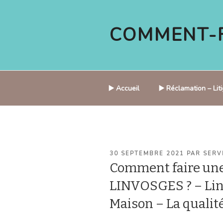
Aller
au
COMMENT-F
contenu
principal
▶️ Accueil
▶️ Réclamation – Li
PUBLIÉ
30 SEPTEMBRE 2021
PAR
SERV
LE
Comment faire une
LINVOSGES ? – Lin
Maison – La qualit