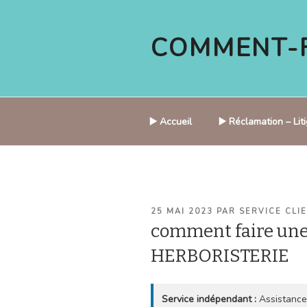
Aller
au
COMMENT-F
contenu
principal
▶️ Accueil
▶️ Réclamation – Li
PUBLIÉ
25 MAI 2023
PAR
SERVICE CLI
LE
comment faire une
HERBORISTERIE
Service indépendant :
Assistance