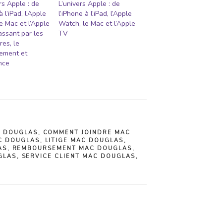
rs Apple : de
L’univers Apple : de
à l’iPad, l’Apple
l’iPhone à l’iPad, l’Apple
e Mac et l’Apple
Watch, le Mac et l’Apple
ssant par les
TV
res, le
sement et
ance
C DOUGLAS
,
COMMENT JOINDRE MAC
C DOUGLAS
,
LITIGE MAC DOUGLAS
,
AS
,
REMBOURSEMENT MAC DOUGLAS
,
GLAS
,
SERVICE CLIENT MAC DOUGLAS
,