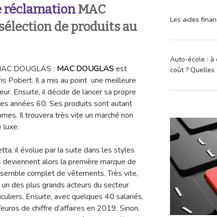
 réclamation
MAC
Les aides finan
élection de produits au
Auto-école : à 
n MAC DOUGLAS :
MAC DOUGLAS
est
coût ? Quelles 
s Pobert. Il a mis au point une meilleure
ur. Ensuite, il décide de lancer sa propre
les années 60. Ses produits sont autant
es. Il trouvera très vite un marché non
 luxe.
ta, il évolue par la suite dans les styles
s deviennent alors la première marque de
 ensemble complet de vêtements. Très vite,
 un des plus grands acteurs du secteur
ticuliers. Ensuite, avec quelques 40 salariés,
d’euros de chiffre d’affaires en 2019. Sinon,