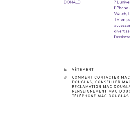
DONALD
? L’unive
l’iPhone 
Watch, l
TV en pa
accessoi
divertis
l’assist
CATÉGORIES
VÊTEMENT
ÉTIQUETTES
COMMENT CONTACTER MA
DOUGLAS
,
CONSEILLER MA
RÉCLAMATION MAC DOUGL
RENSEIGNEMENT MAC DOU
TÉLÉPHONE MAC DOUGLAS