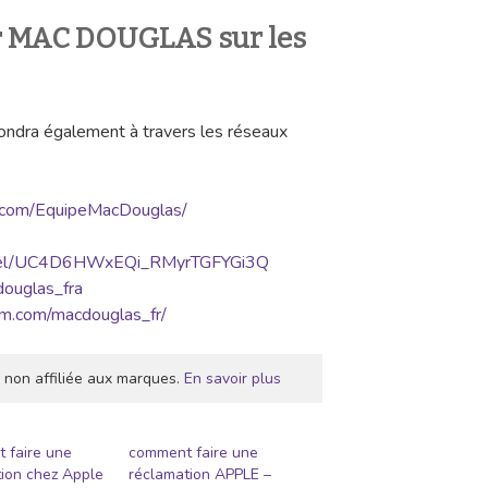
er MAC DOUGLAS sur les
épondra également à travers les réseaux
ok.com/EquipeMacDouglas/
annel/UC4D6HWxEQi_RMyrTGFYGi3Q
douglas_fra
am.com/macdouglas_fr/
 non affiliée aux marques.
En savoir plus
 faire une
comment faire une
ion chez Apple
réclamation APPLE –