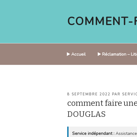
Aller
au
COMMENT-F
contenu
principal
▶️ Accueil
▶️ Réclamation – Li
PUBLIÉ
8 SEPTEMBRE 2022
PAR
SERVI
LE
comment faire un
DOUGLAS
Service indépendant :
Assistance