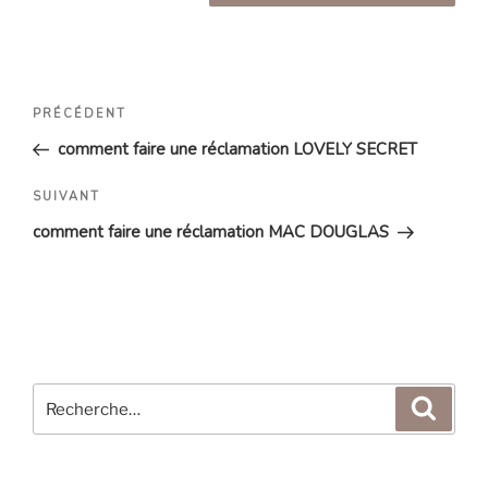
Navigation
Article
PRÉCÉDENT
de
précédent
comment faire une réclamation LOVELY SECRET
l’article
Article
SUIVANT
suivant
comment faire une réclamation MAC DOUGLAS
Recherche
Reche
pour
: