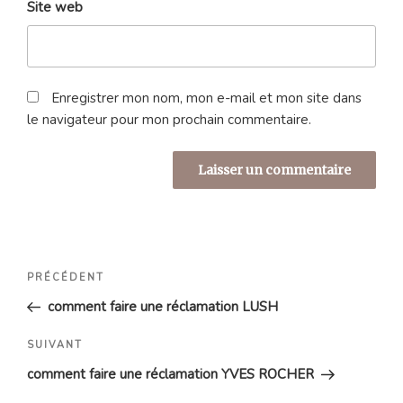
Site web
Enregistrer mon nom, mon e-mail et mon site dans
le navigateur pour mon prochain commentaire.
Navigation
Article
PRÉCÉDENT
de
précédent
comment faire une réclamation LUSH
l’article
Article
SUIVANT
suivant
comment faire une réclamation YVES ROCHER