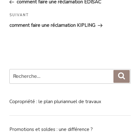
comment faire une réclamation EDISAC
l’article
Article
SUIVANT
suivant
comment faire une réclamation KIPLING
Recherche
Reche
pour
:
Copropriété : le plan pluriannuel de travaux
Promotions et soldes : une différence ?