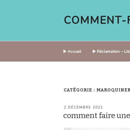
Aller
au
COMMENT-F
contenu
principal
▶️ Accueil
▶️ Réclamation – Li
CATÉGORIE :
MAROQUINER
PUBLIÉ
2 DÉCEMBRE 2022
LE
comment faire un