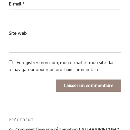
E-mail
*
Site web
Enregistrer mon nom, mon e-mail et mon site dans
le navigateur pour mon prochain commentaire.
Navigation
Article
PRÉCÉDENT
de
précédent
Comment faire une réclamation LALIBRAIRIE.COM ?