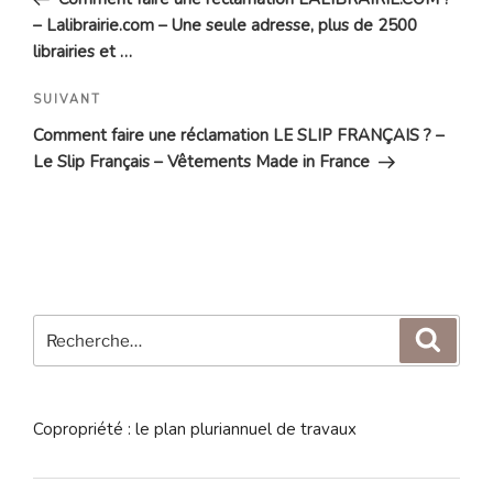
l’article
– Lalibrairie.com – Une seule adresse, plus de 2500
librairies et …
Article
SUIVANT
suivant
Comment faire une réclamation LE SLIP FRANÇAIS ? –
Le Slip Français – Vêtements Made in France
Recherche
Reche
pour
:
Copropriété : le plan pluriannuel de travaux