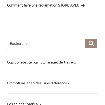
suivant
Comment faire une réclamation STORE AVEC
Recherche
Reche
pour
:
Copropriété : le plan pluriannuel de travaux
Promotions et soldes : une différence ?
Les soldes : Vrai/Faux