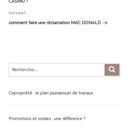
CASINO ?
Article
SUIVANT
suivant
comment faire une réclamation MAC DONALD
Recherche
Reche
pour
:
Copropriété : le plan pluriannuel de travaux
Promotions et soldes : une différence ?