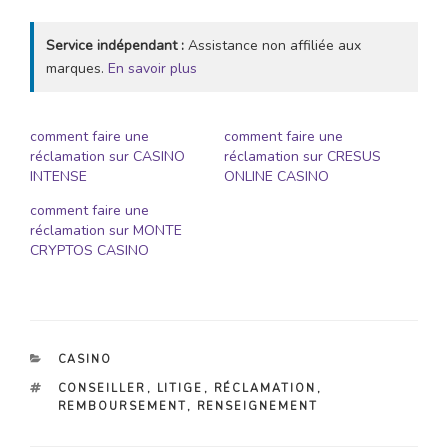
Service indépendant :
Assistance non affiliée aux
marques.
En savoir plus
comment faire une
comment faire une
réclamation sur CASINO
réclamation sur CRESUS
INTENSE
ONLINE CASINO
comment faire une
réclamation sur MONTE
CRYPTOS CASINO
CATÉGORIES
CASINO
ÉTIQUETTES
CONSEILLER
,
LITIGE
,
RÉCLAMATION
,
REMBOURSEMENT
,
RENSEIGNEMENT