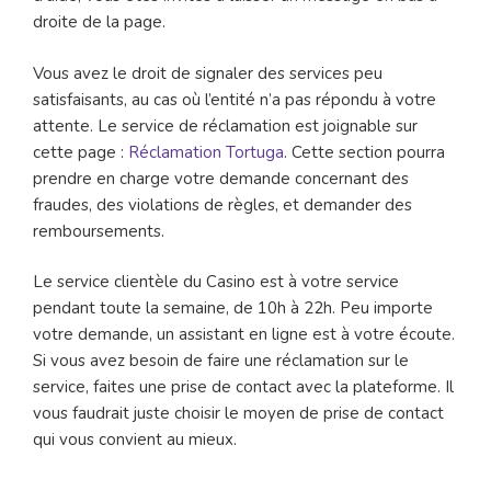
droite de la page.
Vous avez le droit de signaler des services peu
satisfaisants, au cas où l’entité n’a pas répondu à votre
attente. Le service de réclamation est joignable sur
cette page :
Réclamation Tortuga
. Cette section pourra
prendre en charge votre demande concernant des
fraudes, des violations de règles, et demander des
remboursements.
Le service clientèle du Casino est à votre service
pendant toute la semaine, de 10h à 22h. Peu importe
votre demande, un assistant en ligne est à votre écoute.
Si vous avez besoin de faire une réclamation sur le
service, faites une prise de contact avec la plateforme. Il
vous faudrait juste choisir le moyen de prise de contact
qui vous convient au mieux.