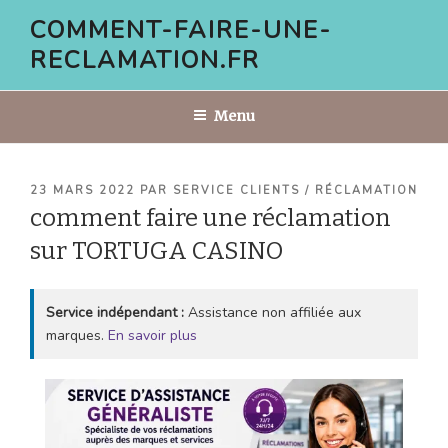
Aller
COMMENT-FAIRE-UNE-
au
RECLAMATION.FR
contenu
principal
Menu
PUBLIÉ
23 MARS 2022
PAR
SERVICE CLIENTS / RÉCLAMATION
LE
comment faire une réclamation
sur TORTUGA CASINO
Service indépendant :
Assistance non affiliée aux
marques.
En savoir plus