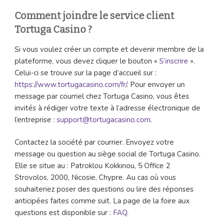
Comment joindre le service client
Tortuga Casino ?
Si vous voulez créer un compte et devenir membre de la
plateforme, vous devez cliquer le bouton «
S’inscrire
».
Celui-ci se trouve sur la page d’accueil sur :
https://www.tortugacasino.com/fr/
. Pour envoyer un
message par courriel chez Tortuga Casino, vous êtes
invités à rédiger votre texte à l’adresse électronique de
l’entreprise :
support@tortugacasino.com
.
Contactez la société par courrier. Envoyez votre
message ou question au siège social de Tortuga Casino.
Elle se situe au : Patroklou Kokkinou, 5 Office 2
Strovolos, 2000, Nicosie, Chypre. Au cas où vous
souhaiteriez poser des questions ou lire des réponses
anticipées faites comme suit. La page de la foire aux
questions est disponible sur :
FAQ
.