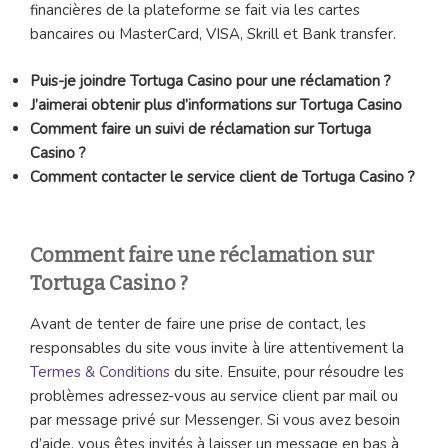
financières de la plateforme se fait via les cartes
bancaires ou MasterCard, VISA, Skrill et Bank transfer.
Puis-je joindre Tortuga Casino pour une réclamation ?
J’aimerai obtenir plus d’informations sur Tortuga Casino
Comment faire un suivi de réclamation sur Tortuga
Casino ?
Comment contacter le service client de Tortuga Casino ?
Comment faire une réclamation sur
Tortuga Casino ?
Avant de tenter de faire une prise de contact, les
responsables du site vous invite à lire attentivement la
Termes & Conditions
du site. Ensuite, pour résoudre les
problèmes adressez-vous au service client par mail ou
par message privé sur Messenger. Si vous avez besoin
d’aide, vous êtes invités à laisser un message en bas à