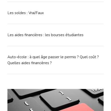
Les soldes : Vrai/Faux
Les aides financières : les bourses étudiantes
Auto-école : à quel âge passer le permis ? Quel coût ?
Quelles aides financières ?