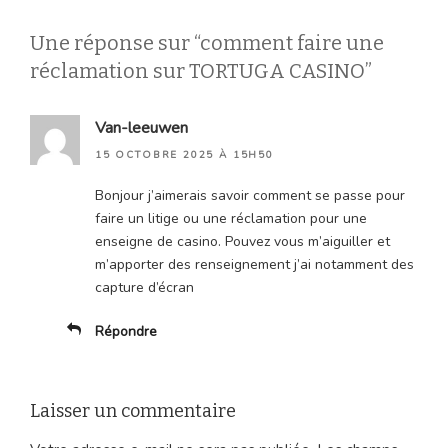
Une réponse sur “comment faire une
réclamation sur TORTUGA CASINO”
Van-leeuwen
15 OCTOBRE 2025 À 15H50
Bonjour j’aimerais savoir comment se passe pour
faire un litige ou une réclamation pour une
enseigne de casino. Pouvez vous m’aiguiller et
m’apporter des renseignement j’ai notamment des
capture d’écran
Répondre
Laisser un commentaire