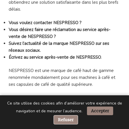
obtiendrez une solution satisfaisante dans les plus brefs
délais.
Vous voulez contacter NESPRESSO ?
Vous désirez faire une réclamation au service après-
vente de NESPRESSO ?
Suivez l’actualité de la marque NESPRESSO sur ses
réseaux sociaux.
Écrivez au service après-vente de NESPRESSO
.
NESPRESSO est une marque de café haut de gamme
renommée mondialement pour ses machines à café et
ses capsules de café de qualité supérieure.
Fondée en 1986, la marque suisse propose une large
Ce site utilise des cookies afin d’améliorer votre expérience de
sélection de délicieux arômes de café provenant des
navigation et de mesurer l’audience.
Accepter
meilleures régions productrices de café dans le monde
entier.
📞 Besoin d’aide ?
Refuser