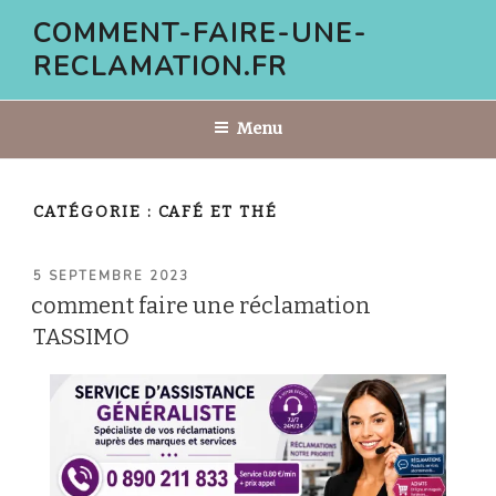
Aller
COMMENT-FAIRE-UNE-
au
RECLAMATION.FR
contenu
principal
Menu
CATÉGORIE :
CAFÉ ET THÉ
PUBLIÉ
5 SEPTEMBRE 2023
LE
comment faire une réclamation
TASSIMO