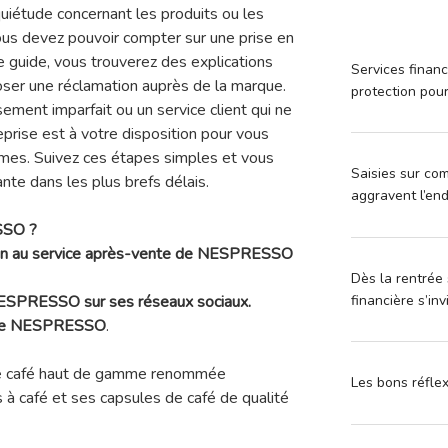
uiétude concernant les produits ou les
vous devez pouvoir compter sur une prise en
e guide, vous trouverez des explications
Services financ
oser une réclamation auprès de la marque.
protection pou
sement imparfait ou un service client qui ne
eprise est à votre disposition pour vous
èmes. Suivez ces étapes simples et vous
Saisies sur com
ante dans les plus brefs délais.
aggravent l’en
SSO ?
tion au service après-vente de NESPRESSO
Dès la rentrée 
financière s’in
 NESPRESSO sur ses réseaux sociaux.
e de NESPRESSO
.
 café haut de gamme renommée
Les bons réfle
à café et ses capsules de café de qualité