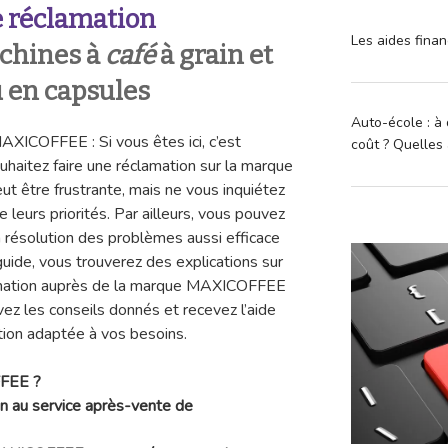
 réclamation
Les aides finan
chines à
café
à grain et
 en capsules
Auto-école : à 
XICOFFEE : Si vous êtes ici, c’est
coût ? Quelles 
haitez faire une réclamation sur la marque
 être frustrante, mais ne vous inquiétez
e leurs priorités. Par ailleurs, vous pouvez
a résolution des problèmes aussi efficace
uide, vous trouverez des explications sur
lamation auprès de la marque MAXICOFFEE
ez les conseils donnés et recevez l’aide
tion adaptée à vos besoins.
FFEE ?
on au service après-vente de