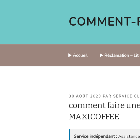
Aller
au
COMMENT-F
contenu
principal
▶️ Accueil
▶️ Réclamation – Li
PUBLIÉ
30 AOÛT 2023
PAR
SERVICE CL
LE
comment faire une
MAXICOFFEE
Service indépendant :
Assistance