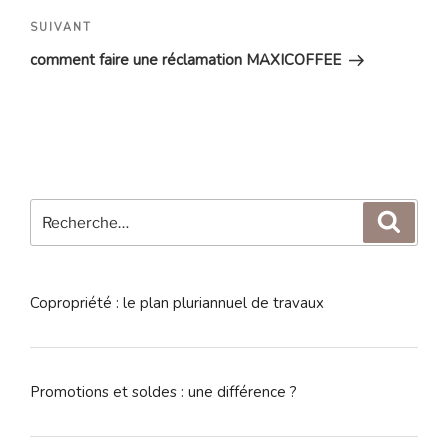
Article
SUIVANT
suivant
comment faire une réclamation MAXICOFFEE
Recherche
Reche
pour
:
Copropriété : le plan pluriannuel de travaux
Promotions et soldes : une différence ?