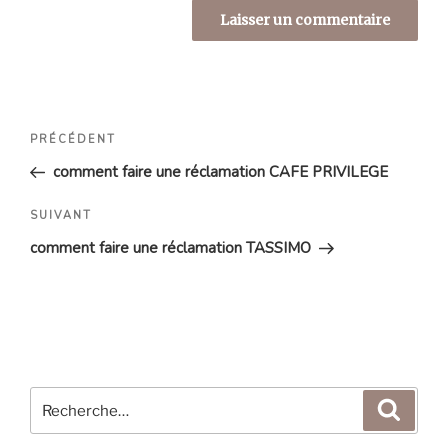
Navigation
Article
PRÉCÉDENT
de
précédent
comment faire une réclamation CAFE PRIVILEGE
l’article
Article
SUIVANT
suivant
comment faire une réclamation TASSIMO
Recherche
Reche
pour
: