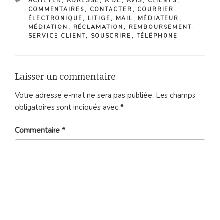
ÉTIQUETTES
ACHETER
,
ADRESSE
,
AIDE
,
AVIS
,
CLIENTS
,
COMMENTAIRES
,
CONTACTER
,
COURRIER
ÉLECTRONIQUE
,
LITIGE
,
MAIL
,
MÉDIATEUR
,
MÉDIATION
,
RÉCLAMATION
,
REMBOURSEMENT
,
SERVICE CLIENT
,
SOUSCRIRE
,
TÉLÉPHONE
Laisser un commentaire
Votre adresse e-mail ne sera pas publiée.
Les champs
obligatoires sont indiqués avec
*
Commentaire
*