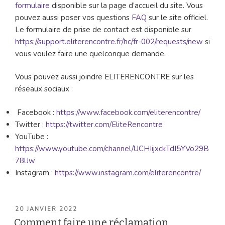
formulaire
disponible sur la page d’accueil du site. Vous
pouvez aussi poser vos questions
FAQ
sur le site officiel.
Le formulaire de prise de contact est disponible sur
https://support.eliterencontre.fr/hc/fr-002/requests/new
si
vous voulez faire une quelconque demande.
Vous pouvez aussi joindre ELITERENCONTRE sur les
réseaux sociaux :
Facebook :
https://www.facebook.com/eliterencontre/
Twitter :
https://twitter.com/EliteRencontre
YouTube :
https://www.youtube.com/channel/UCHIijxckTdI5YVo29B
78lJw
Instagram :
https://www.instagram.com/eliterencontre/
PUBLIÉ
20 JANVIER 2022
LE
Comment faire une réclamation