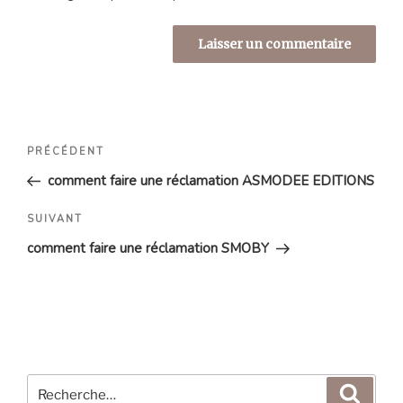
Navigation
Article
PRÉCÉDENT
de
précédent
comment faire une réclamation ASMODEE EDITIONS
l’article
Article
SUIVANT
suivant
comment faire une réclamation SMOBY
Recherche
Reche