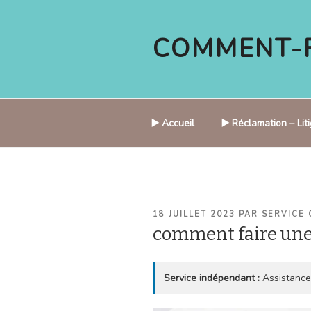
Aller
au
COMMENT-F
contenu
principal
▶️ Accueil
▶️ Réclamation – Li
PUBLIÉ
18 JUILLET 2023
PAR
SERVICE 
LE
comment faire un
Service indépendant :
Assistance