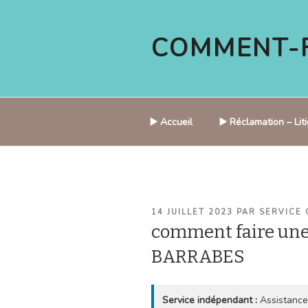
Aller
au
COMMENT-F
contenu
principal
▶️ Accueil
▶️ Réclamation – Li
PUBLIÉ
14 JUILLET 2023
PAR
SERVICE 
LE
comment faire une
BARRABES
Service indépendant :
Assistance