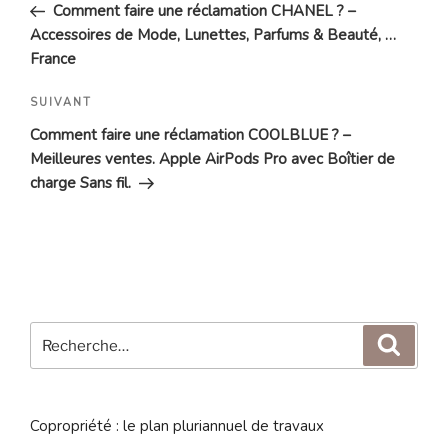
précédent
Comment faire une réclamation CHANEL ? –
l’article
Accessoires de Mode, Lunettes, Parfums & Beauté, …
France
Article
SUIVANT
suivant
Comment faire une réclamation COOLBLUE ? –
Meilleures ventes. Apple AirPods Pro avec Boîtier de
charge Sans fil.
Recherche
Reche
pour
:
Copropriété : le plan pluriannuel de travaux