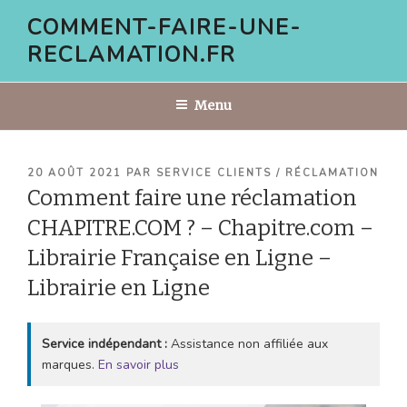
Aller
COMMENT-FAIRE-UNE-
au
RECLAMATION.FR
contenu
principal
Menu
PUBLIÉ
20 AOÛT 2021
PAR
SERVICE CLIENTS / RÉCLAMATION
LE
Comment faire une réclamation
CHAPITRE.COM ? – Chapitre.com –
Librairie Française en Ligne –
Librairie en Ligne
Service indépendant :
Assistance non affiliée aux
marques.
En savoir plus