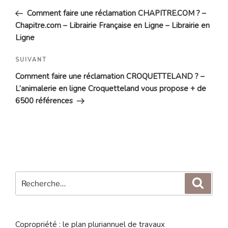
de
précédent
Comment faire une réclamation CHAPITRE.COM ? –
l’article
Chapitre.com – Librairie Française en Ligne – Librairie en
Ligne
Article
SUIVANT
suivant
Comment faire une réclamation CROQUETTELAND ? –
L’animalerie en ligne Croquetteland vous propose + de
6500 références
Recherche
Reche
pour
:
Copropriété : le plan pluriannuel de travaux