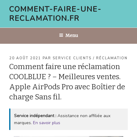
Aller
COMMENT-FAIRE-UNE-
au
RECLAMATION.FR
contenu
principal
Menu
PUBLIÉ
20 AOÛT 2021
PAR
SERVICE CLIENTS / RÉCLAMATION
LE
Comment faire une réclamation
COOLBLUE ? – Meilleures ventes.
Apple AirPods Pro avec Boîtier de
charge Sans fil.
Service indépendant :
Assistance non affiliée aux
marques.
En savoir plus