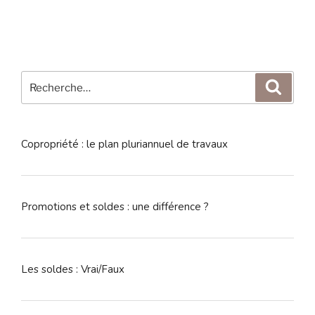
Recherche
Reche
pour
:
Copropriété : le plan pluriannuel de travaux
Promotions et soldes : une différence ?
Les soldes : Vrai/Faux