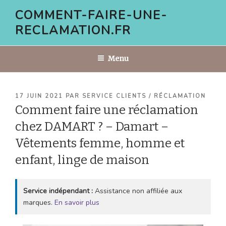
Aller
COMMENT-FAIRE-UNE-
au
RECLAMATION.FR
contenu
principal
Menu
PUBLIÉ
17 JUIN 2021
PAR
SERVICE CLIENTS / RÉCLAMATION
LE
Comment faire une réclamation
chez DAMART ? – Damart –
Vêtements femme, homme et
enfant, linge de maison
Service indépendant :
Assistance non affiliée aux
marques.
En savoir plus