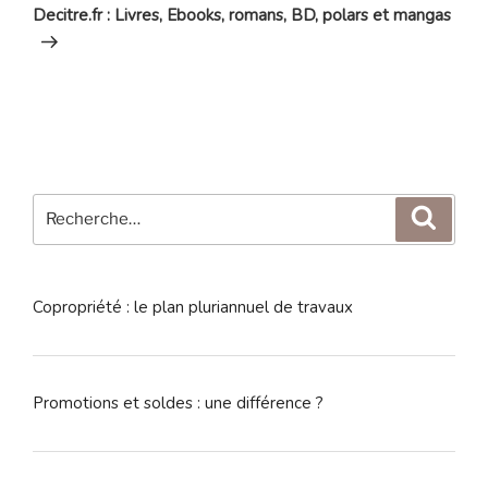
Decitre.fr : Livres, Ebooks, romans, BD, polars et mangas
Recherche
Reche
pour
:
Copropriété : le plan pluriannuel de travaux
Promotions et soldes : une différence ?