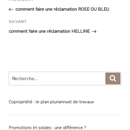
Article
de
précédent
comment faire une réclamation ROSE OU BLEU
l’article
Article
SUIVANT
suivant
comment faire une réclamation HELLINE
Recherche
Reche
pour
:
Copropriété : le plan pluriannuel de travaux
Promotions et soldes : une différence ?