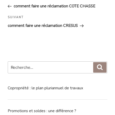
de
précédent
comment faire une réclamation COTE CHASSE
l’article
Article
SUIVANT
suivant
comment faire une réclamation CRESUS
Recherche
Reche
pour
:
Copropriété : le plan pluriannuel de travaux
Promotions et soldes : une différence ?