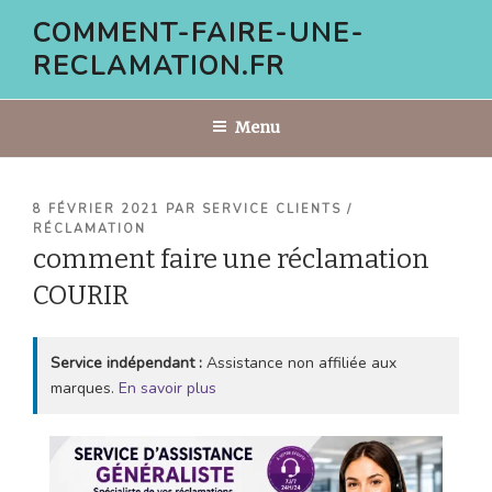
Aller
COMMENT-FAIRE-UNE-
au
RECLAMATION.FR
contenu
principal
Menu
PUBLIÉ
8 FÉVRIER 2021
PAR
SERVICE CLIENTS /
LE
RÉCLAMATION
comment faire une réclamation
COURIR
Service indépendant :
Assistance non affiliée aux
marques.
En savoir plus