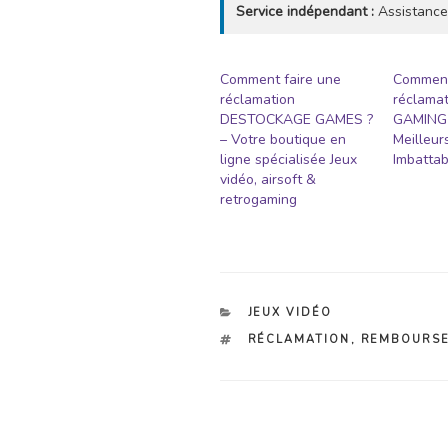
Service indépendant :
Assistance
Comment faire une
Comment
réclamation
réclama
DESTOCKAGE GAMES ?
GAMING 
– Votre boutique en
Meilleurs
ligne spécialisée Jeux
Imbattab
vidéo, airsoft &
retrogaming
CATÉGORIES
JEUX VIDÉO
ÉTIQUETTES
RÉCLAMATION
,
REMBOURS