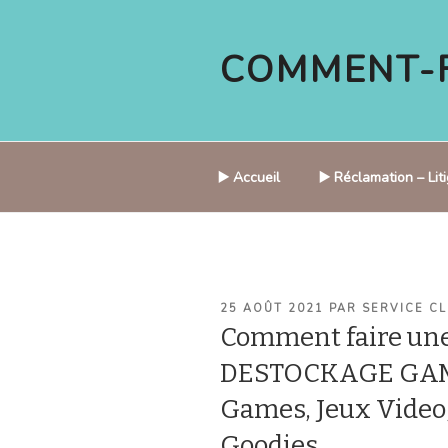
Aller
au
COMMENT-F
contenu
principal
▶️ Accueil
▶️ Réclamation – Li
PUBLIÉ
25 AOÛT 2021
PAR
SERVICE CL
LE
Comment faire une
DESTOCKAGE GAME
Games, Jeux Video,
Goodies