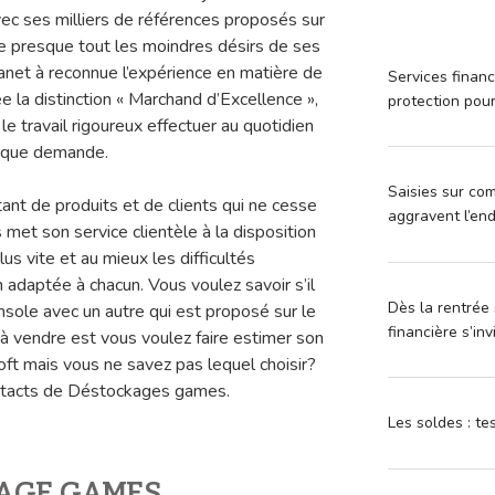
vec ses milliers de références proposés sur
ire presque tout les moindres désirs de ses
Fianet à reconnue l’expérience en matière de
Services financ
née la distinction « Marchand d’Excellence »,
protection pou
e travail rigoureux effectuer au quotidien
haque demande.
Saisies sur com
ant de produits et de clients qui ne cesse
aggravent l’en
et son service clientèle à la disposition
lus vite et au mieux les difficultés
on adaptée à chacun. Vous voulez savoir s’il
Dès la rentrée 
nsole avec un autre qui est proposé sur le
financière s’in
à vendre est vous voulez faire estimer son
oft mais vous ne savez pas lequel choisir?
ontacts de Déstockages games.
Les soldes : t
KAGE GAMES