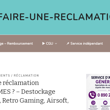
AIRE-UNE-RECLAMATI
tige – Remboursement
▶️ CGU
📌 Service indépendant
IENTS / RÉCLAMATION
 réclamation
S ? – Destockage
 Retro Gaming, Airsoft,