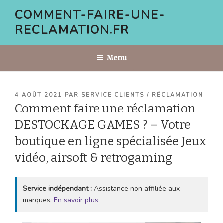
Aller
COMMENT-FAIRE-UNE-
au
RECLAMATION.FR
contenu
principal
Menu
PUBLIÉ
4 AOÛT 2021
PAR
SERVICE CLIENTS / RÉCLAMATION
LE
Comment faire une réclamation
DESTOCKAGE GAMES ? – Votre
boutique en ligne spécialisée Jeux
vidéo, airsoft & retrogaming
Service indépendant :
Assistance non affiliée aux
marques.
En savoir plus