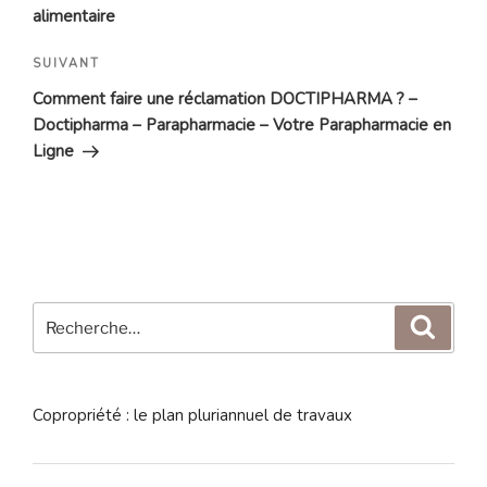
alimentaire
Article
SUIVANT
suivant
Comment faire une réclamation DOCTIPHARMA ? –
Doctipharma – Parapharmacie – Votre Parapharmacie en
Ligne
Recherche
Reche
pour
:
Copropriété : le plan pluriannuel de travaux