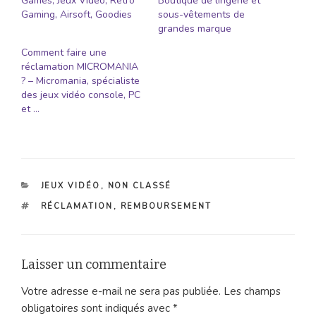
Games, Jeux Video, Retro
Boutique de lingerie et
Gaming, Airsoft, Goodies
sous-vêtements de
grandes marque
Comment faire une
réclamation MICROMANIA
? – Micromania, spécialiste
des jeux vidéo console, PC
et …
CATÉGORIES
JEUX VIDÉO
,
NON CLASSÉ
ÉTIQUETTES
RÉCLAMATION
,
REMBOURSEMENT
Laisser un commentaire
Votre adresse e-mail ne sera pas publiée.
Les champs
obligatoires sont indiqués avec
*