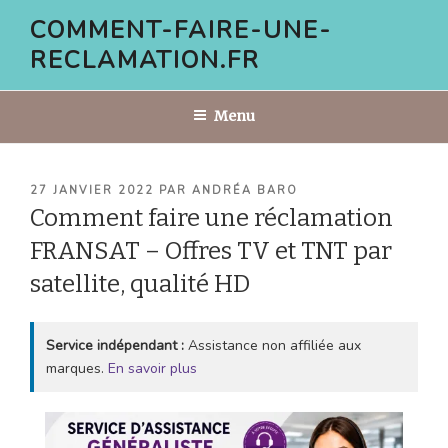
Aller
COMMENT-FAIRE-UNE-
au
RECLAMATION.FR
contenu
principal
Menu
PUBLIÉ
27 JANVIER 2022
PAR
ANDRÉA BARO
LE
Comment faire une réclamation
FRANSAT – Offres TV et TNT par
satellite, qualité HD
Service indépendant :
Assistance non affiliée aux
marques.
En savoir plus