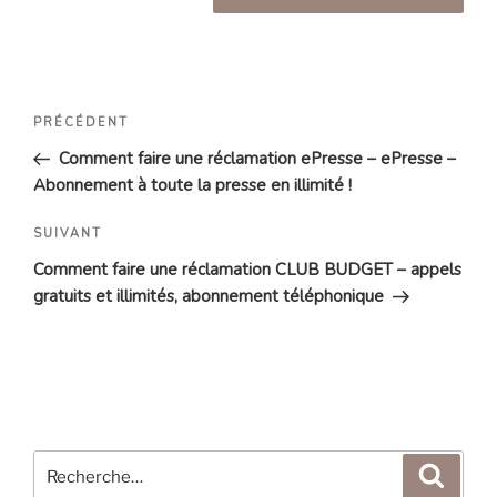
Navigation
Article
PRÉCÉDENT
de
précédent
Comment faire une réclamation ePresse – ePresse –
l’article
Abonnement à toute la presse en illimité !
Article
SUIVANT
suivant
Comment faire une réclamation CLUB BUDGET – appels
gratuits et illimités, abonnement téléphonique
Recherche
Reche
pour