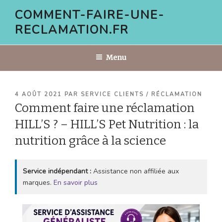
Aller
COMMENT-FAIRE-UNE-
au
RECLAMATION.FR
contenu
principal
Menu
PUBLIÉ
4 AOÛT 2021
PAR
SERVICE CLIENTS / RÉCLAMATION
LE
Comment faire une réclamation
HILL’S ? – HILL’S Pet Nutrition : la
nutrition grâce à la science
Service indépendant :
Assistance non affiliée aux
marques.
En savoir plus