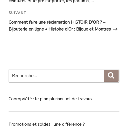
ceintures et le prêt-à-porter, les parfums, …
Article
SUIVANT
suivant
Comment faire une réclamation HISTOIR D’OR ? –
Bijouterie en ligne • Histoire d’Or : Bijoux et Montres
Recherche
Reche
pour
:
Copropriété : le plan pluriannuel de travaux
Promotions et soldes : une différence ?