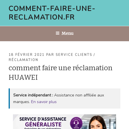
Aller
COMMENT-FAIRE-UNE-
au
RECLAMATION.FR
contenu
principal
Menu
PUBLIÉ
18 FÉVRIER 2021
PAR
SERVICE CLIENTS /
LE
RÉCLAMATION
comment faire une réclamation
HUAWEI
Service indépendant :
Assistance non affiliée aux
marques.
En savoir plus