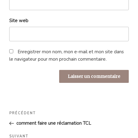
Site web
Enregistrer mon nom, mon e-mail et mon site dans
le navigateur pour mon prochain commentaire.
Navigation
Article
PRÉCÉDENT
de
précédent
comment faire une réclamation TCL
l’article
Article
SUIVANT