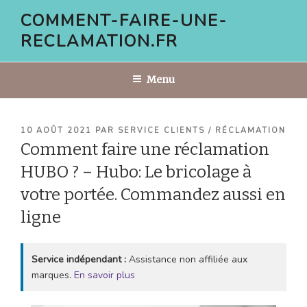
Aller
COMMENT-FAIRE-UNE-
au
RECLAMATION.FR
contenu
principal
Menu
PUBLIÉ
10 AOÛT 2021
PAR
SERVICE CLIENTS / RÉCLAMATION
LE
Comment faire une réclamation
HUBO ? – Hubo: Le bricolage à
votre portée. Commandez aussi en
ligne
Service indépendant :
Assistance non affiliée aux
marques.
En savoir plus