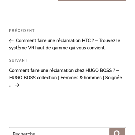
Navigation
Article
PRÉCÉDENT
de
précédent
Comment faire une réclamation HTC ? – Trouvez le
l’article
système VR haut de gamme qui vous convient.
Article
SUIVANT
suivant
Comment faire une réclamation chez HUGO BOSS ? –
HUGO BOSS collection | Femmes & hommes | Soignée
…
Recherche
Reche