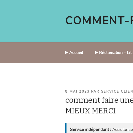
Aller
au
COMMENT-F
contenu
principal
▶️ Accueil
▶️ Réclamation – Li
PUBLIÉ
8 MAI 2023
PAR
SERVICE CLIE
LE
comment faire une
MIEUX MERCI
Service indépendant :
Assistance