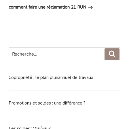
suivant
comment faire une réclamation 21 RUN
Recherche
Reche
pour
:
Copropriété : le plan pluriannuel de travaux
Promotions et soldes : une différence ?
Les soldes : Vrai/Faux